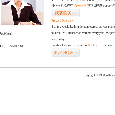
具体交易流程可
“点击这里”
查看或咨询support@
我要购买
>>
Process Overview:
4.cn is a world leading domain escrow service plat
million RMB transaction volume every year. We promi
联系我们
5 workdays.
For detailed process, you can
“visit here”
or contact
QQ：2726103981
BUY NOW
>>
Copyright © 1998 -2025 